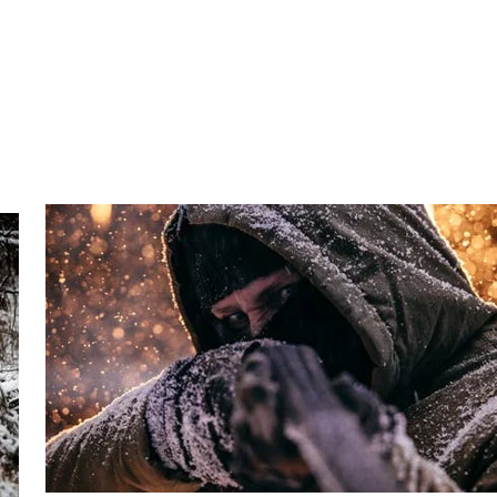
boris nisi ut aliquip ex ea commodo consequat. Duis aute irure do
ident, sunt in culpa qui officia deserunt mollit anim id est labor
iam, eaque ipsa quae ab illo inventore veritatis et quasi archit