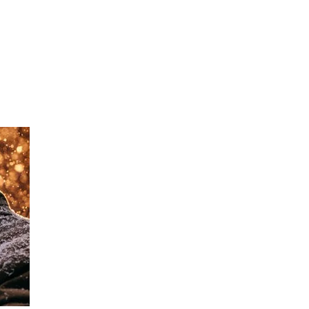
lor in reprehenderit in voluptate velit esse cillum dolore eu
um. Sed ut perspiciatis unde omnis iste natus error sit
ecto beatae vitae dicta sunt explicabo.