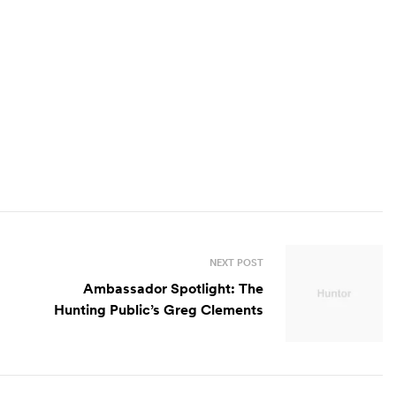
lor in reprehenderit in voluptate velit esse cillum dolore eu
um. Sed ut perspiciatis unde omnis iste natus error sit
ecto beatae vitae dicta sunt explicabo.
NEXT POST
Ambassador Spotlight: The
Hunting Public’s Greg Clements