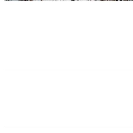
Ut enim ad minim veniam, quis nostrud exercitation ullamco la
fugiat nulla pariatur. Excepteur sint occaecat cupidatat non pro
voluptatem accusantium doloremque laudantium, totam rem aper
Share: