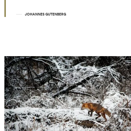
JOHANNES GUTENBERG
Ut enim ad minim veniam, quis nostrud exercitation ullamco la
fugiat nulla pariatur. Excepteur sint occaecat cupidatat non pro
voluptatem accusantium doloremque laudantium, totam rem aper